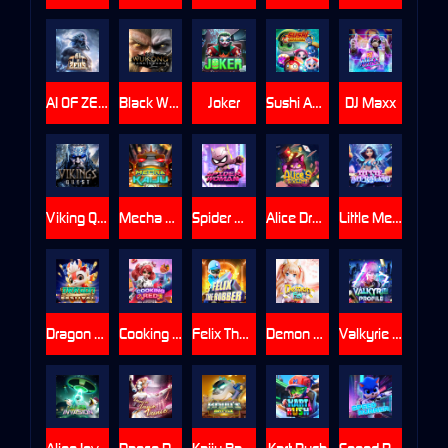
AI OF ZEUS
Black WuKong
Joker
Sushi Avenger
DJ Maxx
Viking Quest
Mecha Kaiju
Spider Woman
Alice Dream
Little Mermaid
Dragon Festive
Cooking Red
Felix The Robber
Demon Fox
Valkyrie Profile