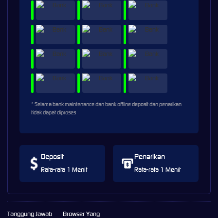
* Selama bank maintenance dan bank offline deposit dan penarikan
tidak dapat diproses
Deposit
Penarikan
Rata-rata 1 Menit
Rata-rata 1 Menit
Tanggung Jawab
Browser Yang