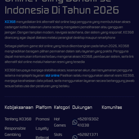
Indonesia Di Tahun 2026
XO368
menyediakan link alternatif slot online bagi pengguna yang membutuhkan akses
cadangan ketika halaman utama sedang mengalami pemeliharaan atau gangguan
jaringan. Dengan tampilan modern, navigasi sederhana, dan sistem yang responsif, XO368
dirancang agar dapat diakses melalui perangkat desktop maupun smartphone
Sebagai platform game slot online yang terus dikembangkan pada tahun 2026, XO368
menghadirkan beragam pilihan permainan dalam satu layanan yang praktis. Pengguna
dapat menemukan informasi terbaru mengenai akses XO368, pembaruan sistem, serta link
alternatif slot online melalui halaman resmi yang tersedia
XO368 berupaya menjaga stabilitas akses, keamanan akun, dan kenyamanan pengguna
selama menjelajahi layanan
slot online
Pastikan selalu menggunakan alamat resmi XO368,
menjaga kerahasiaan data pribadi, serta menggunakan layanan secara bertanggung jawab
sesuai batas usia dan peraturan yang berlaku.
Kebijaksanaan
Platform
Kategori
Dukungan
Komunitas
Tentang XO368
Promosi
Hot
+62819302
Games
41038
Responsible
Loyalty
Gambling
Slots
+62821371
Referral