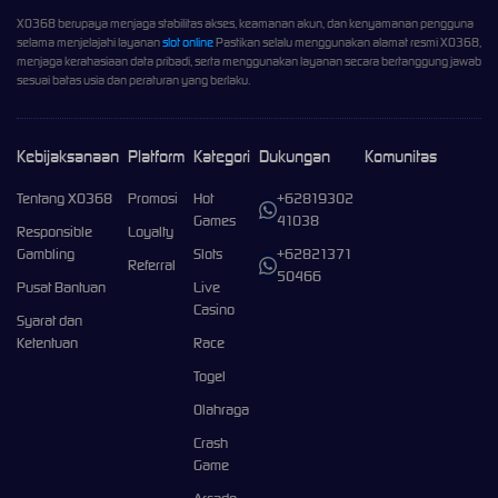
XO368 berupaya menjaga stabilitas akses, keamanan akun, dan kenyamanan pengguna
selama menjelajahi layanan
slot online
Pastikan selalu menggunakan alamat resmi XO368,
menjaga kerahasiaan data pribadi, serta menggunakan layanan secara bertanggung jawab
sesuai batas usia dan peraturan yang berlaku.
Kebijaksanaan
Platform
Kategori
Dukungan
Komunitas
Tentang XO368
Promosi
Hot
+62819302
Games
41038
Responsible
Loyalty
Gambling
Slots
+62821371
Referral
50466
Pusat Bantuan
Live
Casino
Syarat dan
Ketentuan
Race
Togel
Olahraga
Crash
Game