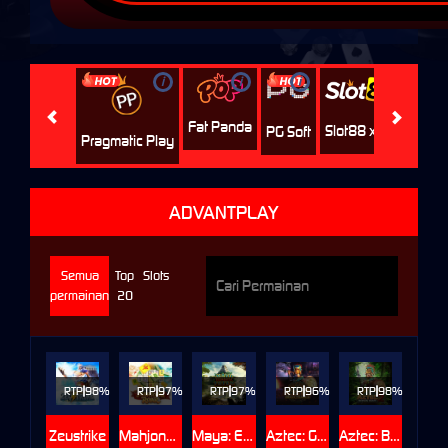
i
i
i
i
i
Facha
Fat Panda
Slot88 x PP
PG Soft
Pragmatic Play
ADVANTPLAY
Semua
Top
Slots
permainan
20
RTP
98%
RTP
97%
RTP
97%
RTP
96%
RTP
98%
Zeustrike
Mahjong Roar
Maya: Elemental Totem
Aztec: Gold Temple
Aztec: Bonus Hunt 2