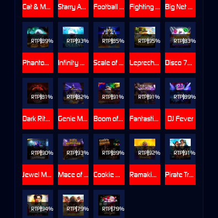
Cat & Mouse
Starry Adventure
Football Fever
Fighting Bull
Big Net Bass
RTP
89%
RTP
93%
RTP
85%
RTP
95%
RTP
83%
Phantom Multiplier
Infinity Ocean
Scale of Heaven: Anubis
Leprechaun’s Fortune
Disco 777 Hold and Win
RTP
81%
RTP
82%
RTP
91%
RTP
91%
RTP
89%
Dark Ritual
Genie Mystery
Boom of Prosperity
Fantastic Beast
DJ Fever
RTP
90%
RTP
93%
RTP
89%
RTP
92%
RTP
91%
Jewel Mastermind
Mace of Hercules
Cookie Hunter
Ramakien Blessing
Pirate Treasure Hunt
RTP
94%
RTP
79%
RTP
79%