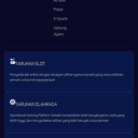
Arcade
Poker
E-Sports
Sabung
Ayam
TARUHAN SLOT
Penyedia slot online dengan beragam pilihan game menarik yang memudahkan
pemain untuk mencapai jackpot
TARUHAN OLAHRAGA
Sportsbook Gaming Platform Terbaik menawarkan lebih banyak game, odds yang
lebih tinggi, dan menyediakan pilihan yang lebih banyak untuk pemain.