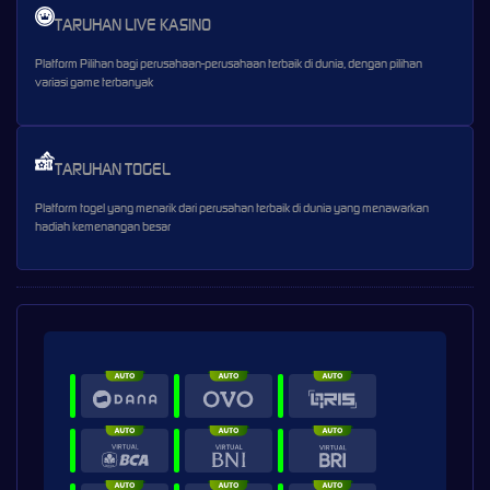
TARUHAN LIVE KASINO
Platform Pilihan bagi perusahaan-perusahaan terbaik di dunia, dengan pilihan
variasi game terbanyak
TARUHAN TOGEL
Platform togel yang menarik dari perusahan terbaik di dunia yang menawarkan
hadiah kemenangan besar