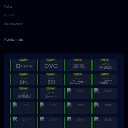
Poker
E-Sports
Sabung Ayam
Komunitas