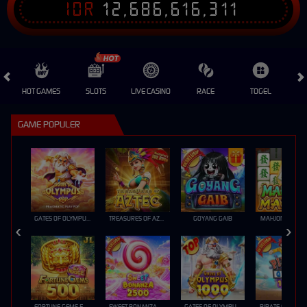
IDR
12,686,616,311
HOT GAMES
SLOTS
LIVE CASINO
RACE
TOGEL
OL
GAME POPULER
GATES OF OLYMPUS POP
TREASURES OF AZTEC
GOYANG GAIB
MAHJONG MAX
FORTUNE GEMS 500
SWEET BONANZA 2500
GATES OF OLYMPUS 1000
PIRATE QUEST 1