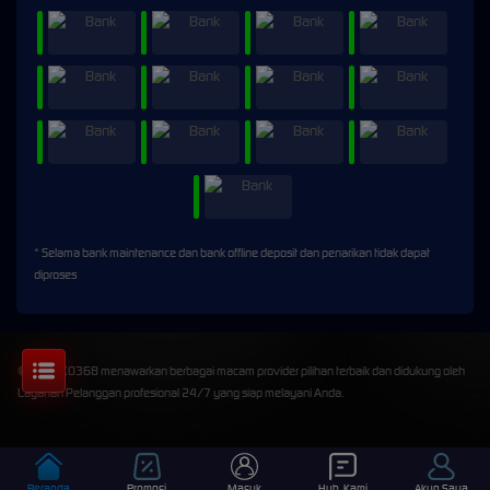
* Selama bank maintenance dan bank offline deposit dan penarikan tidak dapat
diproses
©2026 XO368 menawarkan berbagai macam provider pilihan terbaik dan didukung oleh
Layanan Pelanggan profesional 24/7 yang siap melayani Anda.
Beranda
Promosi
Masuk
Hub. Kami
Akun Saya