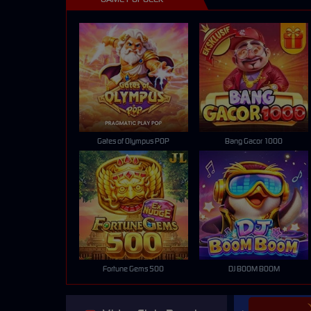
Gates of Olympus POP
Bang Gacor 1000
Fortune Gems 500
DJ BOOM BOOM