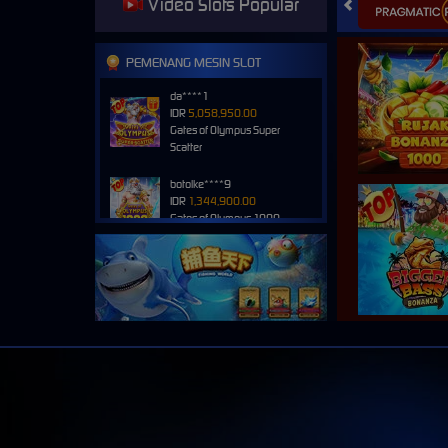
Video Slots Popular
PEMENANG MESIN SLOT
da****1
IDR
5,058,950.00
Gates of Olympus Super
Scatter
botolke****9
IDR
1,344,900.00
Gates of Olympus 1000
gabri****3
IDR
1,216,600.00
Starlight Princess Super Scatter
bel****3
IDR
992,900.00
Gates of Olympus Super
Scatter
h****2
IDR
988,650.00