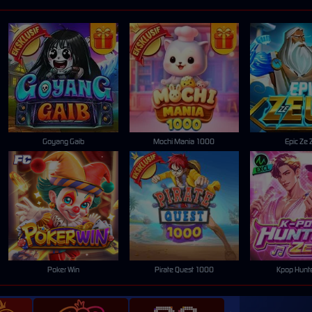
Goyang Gaib
Mochi Mania 1000
Epic Ze 
Poker Win
Pirate Quest 1000
Kpop Hunte