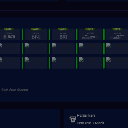
 tidak dapat diproses
Penarikan
Rata-rata 1 Menit