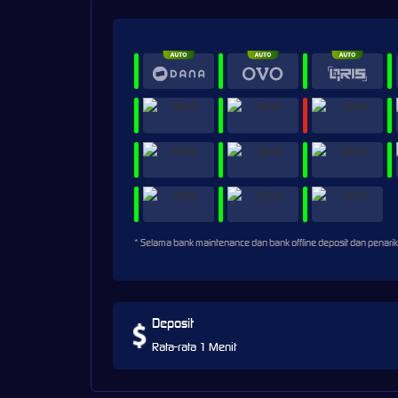
* Selama bank maintenance dan bank offline deposit dan penarik
Deposit
Rata-rata 1 Menit