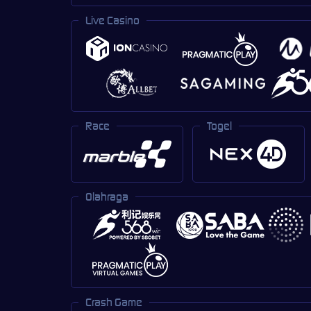
Live Casino
Race
Togel
Olahraga
Crash Game