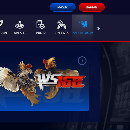
MASUK
DAFTAR
 GAME
ARCADE
POKER
E-SPORTS
SABUNG AYAM
PROMOSI
i