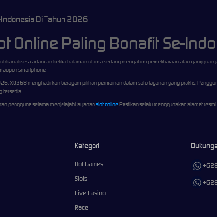
Se-Indonesia Di Tahun 2026
lot Online Paling Bonafit Se-In
butuhkan akses cadangan ketika halaman utama sedang mengalami pemeliharaan atau gangguan ja
op maupun smartphone
2026, XO368 menghadirkan beragam pilihan permainan dalam satu layanan yang praktis. Pengg
g tersedia
nan pengguna selama menjelajahi layanan
slot online
Pastikan selalu menggunakan alamat resmi
Kategori
Dukung
Hot Games
+62
Slots
+62
Live Casino
Race