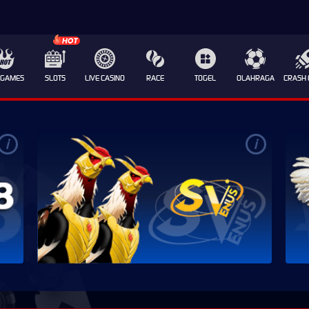
 GAMES
SLOTS
LIVE CASINO
RACE
TOGEL
OLAHRAGA
CRASH
i
i