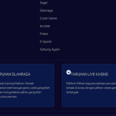
Togel
Olahraga
Crash Game
Arcade
Poker
E-Sports
Sabung Ayam
RUHAN OLAHRAGA
TARUHAN LIVE KASINO
ook Gaming Platform Terbaik
Platform Pilihan bagi perusahaan-perusa
kan lebih banyak game, odds yang lebih
terbaik di dunia, dengan pilihan variasi g
 dan menyediakan pilihan yang lebih
terbanyak
untuk pemain.