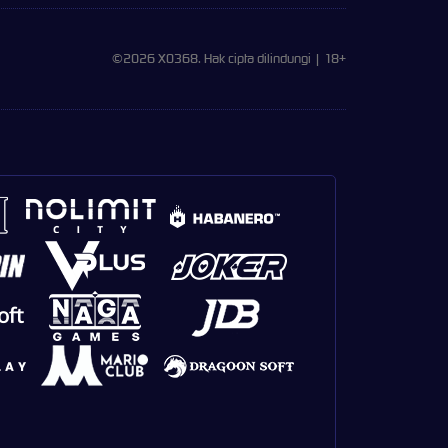
©2026 XO368. Hak cipta dilindungi | 18+