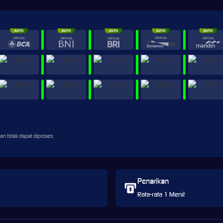
an tidak dapat diproses
Penarikan
Rata-rata 1 Menit