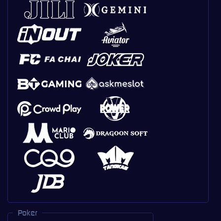
Poker