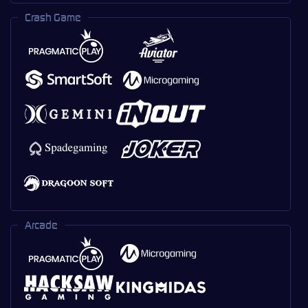
Crash Game
Arcade