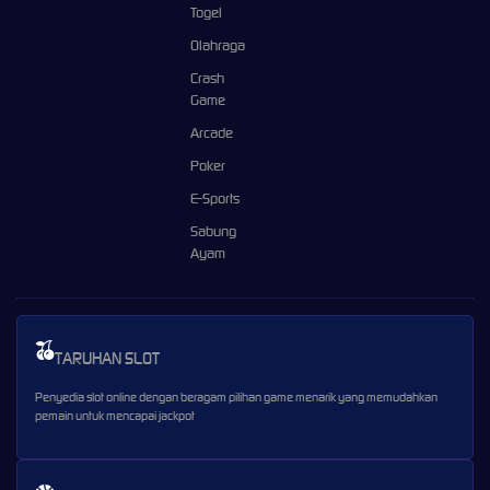
Togel
Olahraga
Crash
Game
Arcade
Poker
E-Sports
Sabung
Ayam
TARUHAN SLOT
Penyedia slot online dengan beragam pilihan game menarik yang memudahkan
pemain untuk mencapai jackpot